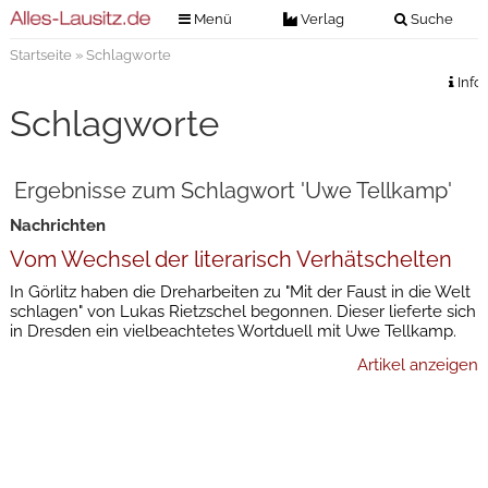
Menü
Verlag
Suche
Startseite
» Schlagworte
Nachrichten
Verlag
Info
Zeitungszustellung
Veranstaltungen
Schlagworte
Kontakt
Veranstaltungstickets
Impressum
Ergebnisse zum Schlagwort 'Uwe Tellkamp'
Anzeigenannahme
Nachrichten
Anzeigensuche
Vom Wechsel der literarisch Verhätschelten
Digitale Ausgaben
In Görlitz haben die Dreharbeiten zu "Mit der Faust in die Welt
schlagen" von Lukas Rietzschel begonnen. Dieser lieferte sich
in Dresden ein vielbeachtetes Wortduell mit Uwe Tellkamp.
Artikel anzeigen