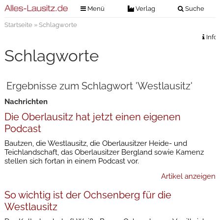
Menü
Verlag
Suche
Startseite
» Schlagworte
Nachrichten
Verlag
Info
Zeitungszustellung
Veranstaltungen
Schlagworte
Kontakt
Veranstaltungstickets
Impressum
Ergebnisse zum Schlagwort 'Westlausitz'
Anzeigenannahme
Nachrichten
Anzeigensuche
Die Oberlausitz hat jetzt einen eigenen
Digitale Ausgaben
Podcast
Bautzen, die Westlausitz, die Oberlausitzer Heide- und
Teichlandschaft, das Oberlausitzer Bergland sowie Kamenz
stellen sich fortan in einem Podcast vor.
Artikel anzeigen
So wichtig ist der Ochsenberg für die
Westlausitz