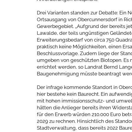
Drei Varianten standen zur Debatte: Ein N
Ortsausgang von Obercunnersdorf in Ric
Gewerbegebiet. „Aufgrund der bereits je
Lawalde, der teils ungünstigen Gelände
Erweiterungsbedarf von circa 750 Quadrat
praktisch keine Möglichkeiten, einen Ersat
Beschlussvorlage. Zudem liege der Sta
umgeben von geschützten Biotopen. Es m
errichtet werden, so Landrat Bernd Lange
Baugenehmigung müsste beantragt werden
Der infrage kommende Standort in Oberc
hier bestehe kein Baurecht. Ein aufwendi
mit hohen immissionsschutz- und umwel
hätten die Anlieger bereits ihren Widers
für den Erwerb würden 210.000 Euro betr
2029 zu rechnen. Hinsichtlich des Stand
Stadtverwaltung, dass bereits 2022 Bau