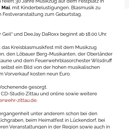
 feiert 30 Jahre Musikzug auf dem Festplatz in
 Mai
, mit Kinderbelustigungen, Blasmusik zu
n Festveranstaltung zum Geburtstag.
 Geil“ und DeeJay DaRoxx beginnt ab 18.00 Uhr.
et das Kreisblasmusikfest mit dem Musikzug
en, den Löbauer Berg-Musikanten, der Oberländer
elaune und dem Feuerwehrblasorchester Wilsdruff
i selbst ein Bild von der hohen musikalischen
m Vorverkauf kosten neun Euro.
 Wochenende gesorgt.
m CD-Studio Zittau und online sowie weitere
rwehr-zittau.de
.
Vergangenheit unter anderem schon bei den
ichgraben, beim Heimatfest in Lückendorf, bei
eren Veranstaltungen in der Region sowie auch in