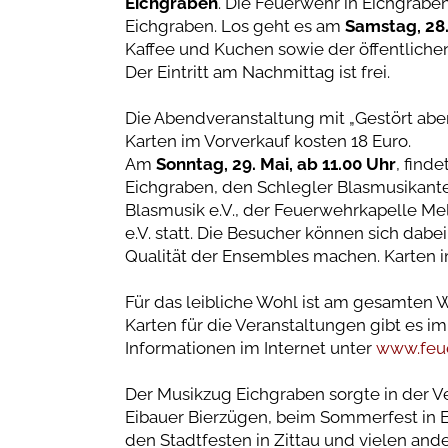
Eichgraben
. Die Feuerwehr in Eichgraben
Eichgraben. Los geht es am
Samstag, 28.
Kaffee und Kuchen sowie der öffentliche
Der Eintritt am Nachmittag ist frei.
Die Abendveranstaltung mit „Gestört aber
Karten im Vorverkauf kosten 18 Euro.
Am
Sonntag, 29. Mai, ab 11.00 Uhr
, find
Eichgraben, den Schlegler Blasmusikant
Blasmusik e.V., der Feuerwehrkapelle M
e.V. statt. Die Besucher können sich dabe
Qualität der Ensembles machen. Karten i
Für das leibliche Wohl ist am gesamten
Karten für die Veranstaltungen gibt es i
Informationen im Internet unter
www.feue
Der Musikzug Eichgraben sorgte in der 
Eibauer Bierzügen, beim Sommerfest in E
den Stadtfesten in Zittau und vielen and