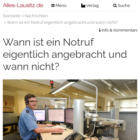
Menü
Verlag
Suche
Startseite
»
Nachrichten
Nachrichten
Verlag
» Wann ist ein Notruf eigentlich angebracht und wann nicht?
Zeitungszustellung
Veranstaltungen
Info & Kommentare
Kontakt
Wann ist ein Notruf
Veranstaltungstickets
Impressum
eigentlich angebracht und
Anzeigenannahme
wann nicht?
Anzeigensuche
Digitale Ausgaben