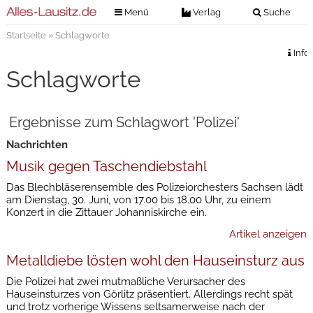
Menü
Verlag
Suche
Startseite
» Schlagworte
Nachrichten
Verlag
Info
Zeitungszustellung
Veranstaltungen
Schlagworte
Kontakt
Veranstaltungstickets
Impressum
Ergebnisse zum Schlagwort 'Polizei'
Anzeigenannahme
Nachrichten
Anzeigensuche
Musik gegen Taschendiebstahl
Digitale Ausgaben
Das Blechbläserensemble des Polizeiorchesters Sachsen lädt
am Dienstag, 30. Juni, von 17.00 bis 18.00 Uhr, zu einem
Konzert in die Zittauer Johanniskirche ein.
Artikel anzeigen
Metalldiebe lösten wohl den Hauseinsturz aus
Die Polizei hat zwei mutmaßliche Verursacher des
Hauseinsturzes von Görlitz präsentiert. Allerdings recht spät
und trotz vorherige Wissens seltsamerweise nach der