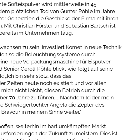
te Softeispulver wird mittlerweile in 45
dem plötzlichen Tod von Gunter Pöhle im Jahre
rter Generation die Geschicke der Firma mit ihren
. Mit Christian Förster und Sebastian Bartsch ist
bereits im Unternehmen tätig.
chsen zu sein, investiert Komet in neue Technik
den so die Beleuchtungssysteme durch
ine neue Verpackungsmaschine für Eispulver
 Senior Gerolf Pöhle blickt wie folgt auf seine
: „Ich bin sehr stolz, dass das
er Zeiten heute noch existiert und vor allen
r mich nicht leicht, diesen Betrieb durch die
er 70 Jahre zu führen. … Nachdem leider mein
ine Schwiegertochter Angela die Zepter des
 Bravour in meinem Sinne weiter.“
hoffen, weiterhin im hart umkämpften Markt
sforderungen der Zukunft zu meistern. Dies ist