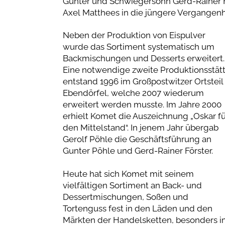
Gunter und Schwiegersohn Gerd-Rainer Fö
Axel Matthees in die jüngere Vergangenh
Neben der Produktion von Eispulver
wurde das Sortiment systematisch um
Backmischungen und Desserts erweitert
Eine notwendige zweite Produktionsstät
entstand 1996 im Großpostwitzer Ortsteil
Ebendörfel, welche 2007 wiederum
erweitert werden musste. Im Jahre 2000
erhielt Komet die Auszeichnung „Oskar fü
den Mittelstand“. In jenem Jahr übergab
Gerolf Pöhle die Geschäftsführung an
Gunter Pöhle und Gerd-Rainer Förster.
Heute hat sich Komet mit seinem
vielfältigen Sortiment an Back- und
Dessertmischungen, Soßen und
Tortenguss fest in den Läden und den
Märkten der Handelsketten, besonders i