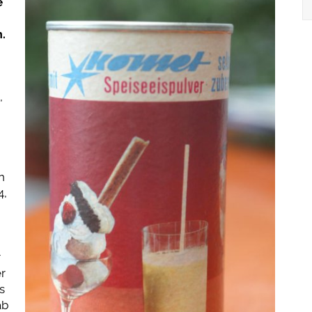
e
.
,
h
4,
r
r
s
ab