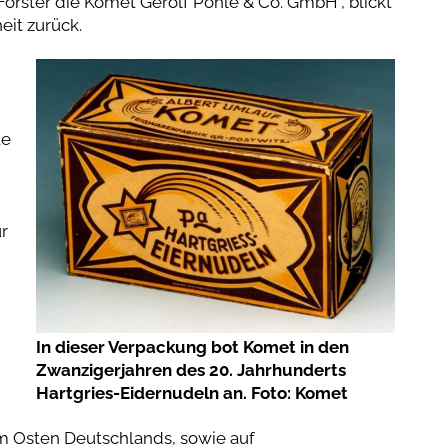
rster die Komet Gerolf Pöhle & Co. GmbH“, blickt
eit zurück.
.
te
r
In dieser Verpackung bot Komet in den
Zwanzigerjahren des 20. Jahrhunderts
Hartgries-Eidernudeln an. Foto: Komet
m Osten Deutschlands, sowie auf