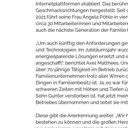
Internetplattformen etabliert. Das berühm
Geschmacksrichtungen hergestellt. Seit 
2021 führt seine Frau Angela Pöhle in vie
circa 30 Mitarbeiterinnen und Mitarbeitern
auch die nächste Generation der Familie 
„Um auch künftig den Anforderungen gewa
und Technologien. Im Jubiläumsjahr wur
energiesparende Lösungen ersetzt und e
angeschafft“, berichtet Axel Matthees. Und
über 70-jährige Tätigkeit im Betrieb zurück
Familienunternehmen trotz aller Wirren d
Dingen in Familienbesitz ist. Ja, es war fü
schweren Zeiten mit Höhen und Tiefen üb
Sohn Gunter verstorben ist, hat jetzt me
Betriebes übernommen und leitet sie mit
Diese gibt die Anerkennung weiter: „Wir 
bestehen zu können und die großen Herau