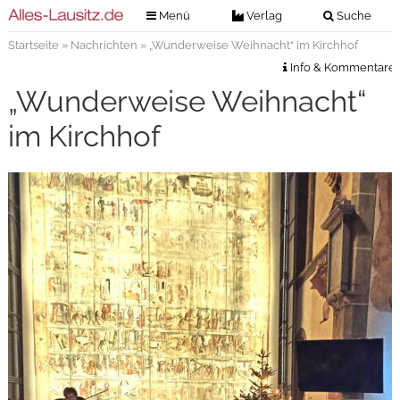
Menü
Verlag
Suche
Startseite
»
Nachrichten
» „Wunderweise Weihnacht“ im Kirchhof
Nachrichten
Verlag
Info & Kommentare
Zeitungszustellung
Veranstaltungen
„Wunderweise Weihnacht“
Kontakt
Veranstaltungstickets
im Kirchhof
Impressum
Anzeigenannahme
Anzeigensuche
Digitale Ausgaben