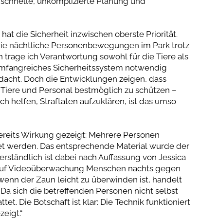
e schnelle, unkomplizierte Planung und
t die Sicherheit inzwischen oberste Priorität.
wie nächtliche Personenbewegungen im Park trotz
n trage ich Verantwortung sowohl für die Tiere als
t umfangreiches Sicherheitssystem notwendig
dacht. Doch die Entwicklungen zeigen, dass
es, Tiere und Personal bestmöglich zu schützen –
helfen, Straftaten aufzuklären, ist das umso
eits Wirkung gezeigt: Mehrere Personen
t werden. Das entsprechende Material wurde der
erständlich ist dabei nach Auffassung von Jessica
e auf Videoüberwachung Menschen nachts gegen
wenn der Zaun leicht zu überwinden ist, handelt
Da sich die betreffenden Personen nicht selbst
t. Die Botschaft ist klar: Die Technik funktioniert
eigt.“