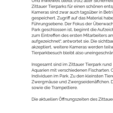
Und inwieweit bleibt trotz aller Sicherh
Zittauer Tierparks für einen schönen ent
Kameras sind zwar auch tagsüber in Betr
gespeichert. Zugriff auf das Material hab
Führungsebene. Der Fokus der Überwachu
Park geschlossen ist, beginnt die Aufzeic
zum Eintreffen des ersten Mitarbeiters 
aufgezeichnet“, antwortet sie. Die sicht
akzeptiert, weitere Kameras werden teilwei
Tierparkbesuch bleibt also uneingeschrän
Insgesamt sind im Zittauer Tierpark rund
Aquarien mit verschiedenen Fischarten. 
Individuen im Park. Zu den kleinsten Ti
Zwergmäuse und Zwergseidenäffchen. Die 
sowie die Trampeltiere.
Die aktuellen Öffnungszeiten des Zittauer 