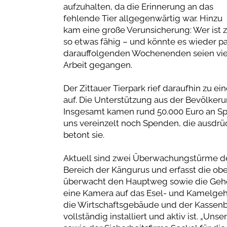
aufzuhalten, da die Erinnerung an das
fehlende Tier allgegenwärtig war. Hinzu
kam eine große Verunsicherung: Wer ist 
so etwas fähig – und könnte es wieder pas
darauffolgenden Wochenenden seien viel
Arbeit gegangen.
Der Zittauer Tierpark rief daraufhin zu 
auf. Die Unterstützung aus der Bevölker
Insgesamt kamen rund 50.000 Euro an S
uns vereinzelt noch Spenden, die ausdrüc
betont sie.
Aktuell sind zwei Überwachungstürme der
Bereich der Kängurus und erfasst die ob
überwacht den Hauptweg sowie die Gehe
eine Kamera auf das Esel- und Kamelgehe
die Wirtschaftsgebäude und der Kassenbe
vollständig installiert und aktiv ist. „Un