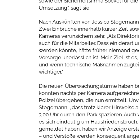
sowie der Sicherheitsfirma Sockel für di
Umsetzung“, sagt sie.
Nach Auskünften von Jessica Stegemann ha
Zwei Einbrüche innerhalb kurzer Zeit so
Kameras verunsichern sehr. „Als Direktori
auch für die Mitarbeiter. Dass ein derar
werden könnte, hätte früher niemand ge
Vorsorge unerlässlich ist. Mein Ziel ist 
und wenn technische Maßnahmen zugleich 
wichtiger.“
Die neuen Überwachungstürme haben ber
konnten nachts per Kamera aufgezeichne
Polizei übergeben, die nun ermittelt. Unv
Stegemann, „dass trotz klarer Hinweis
3.00 Uhr durch den Park spazieren. Auch 
es sich eindeutig um Hausfriedensbruch. 
gemeldet haben, haben wir Anzeige erstatte
– und Verstöße werden konsequent angez