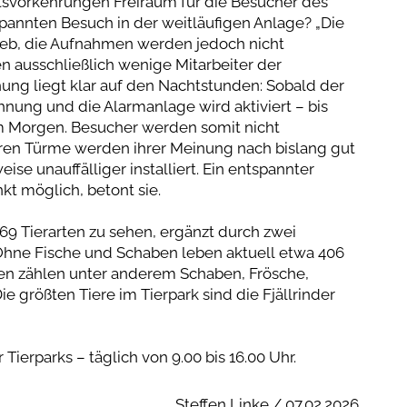
eitsvorkehrungen Freiraum für die Besucher des
spannten Besuch in der weitläufigen Anlage? „Die
ieb, die Aufnahmen werden jedoch nicht
en ausschließlich wenige Mitarbeiter der
ng liegt klar auf den Nachtstunden: Sobald der
hnung und die Alarmanlage wird aktiviert – bis
am Morgen. Besucher werden somit nicht
baren Türme werden ihrer Meinung nach bislang gut
se unauffälliger installiert. Ein entspannter
kt möglich, betont sie.
 69 Tierarten zu sehen, ergänzt durch zwei
Ohne Fische und Schaben leben aktuell etwa 406
eren zählen unter anderem Schaben, Frösche,
größten Tiere im Tierpark sind die Fjällrinder
Tierparks – täglich von 9.00 bis 16.00 Uhr.
Steffen Linke / 07.02.2026