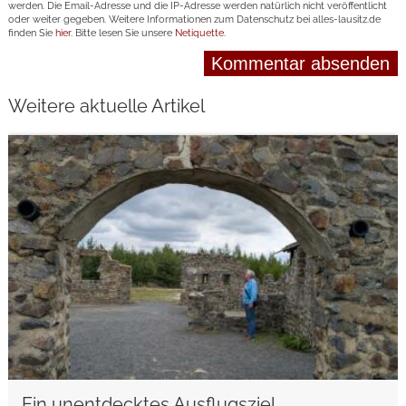
werden. Die Email-Adresse und die IP-Adresse werden natürlich nicht veröffentlicht
oder weiter gegeben. Weitere Informationen zum Datenschutz bei alles-lausitz.de
finden Sie
hier
. Bitte lesen Sie unsere
Netiquette
.
Weitere aktuelle Artikel
weiterlesen
Ein unentdecktes Ausflugsziel