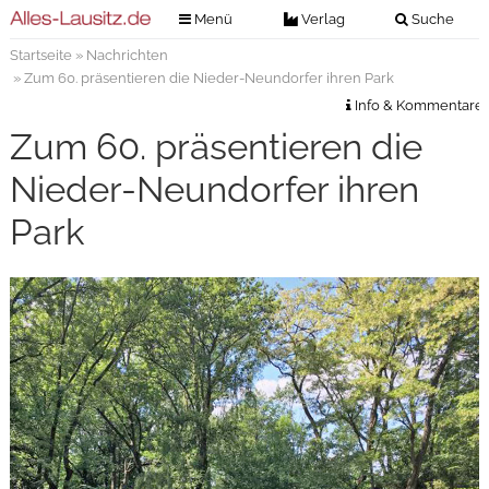
Menü
Verlag
Suche
Startseite
»
Nachrichten
Nachrichten
Verlag
» Zum 60. präsentieren die Nieder-Neundorfer ihren Park
Zeitungszustellung
Veranstaltungen
Info & Kommentare
Kontakt
Zum 60. präsentieren die
Veranstaltungstickets
Impressum
Nieder-Neundorfer ihren
Anzeigenannahme
Park
Anzeigensuche
Digitale Ausgaben