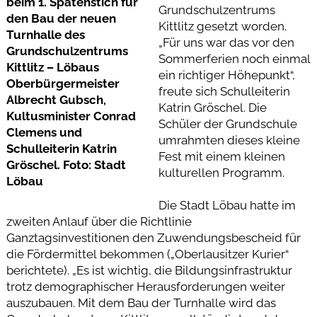
beim 1. Spatenstich für
Grundschulzentrums
den Bau der neuen
Kittlitz gesetzt worden.
Turnhalle des
„Für uns war das vor den
Grundschulzentrums
Sommerferien noch einmal
Kittlitz – Löbaus
ein richtiger Höhepunkt“,
Oberbürgermeister
freute sich Schulleiterin
Albrecht Gubsch,
Katrin Gröschel. Die
Kultusminister Conrad
Schüler der Grundschule
Clemens und
umrahmten dieses kleine
Schulleiterin Katrin
Fest mit einem kleinen
Gröschel. Foto: Stadt
kulturellen Programm.
Löbau
Die Stadt Löbau hatte im
zweiten Anlauf über die Richtlinie
Ganztagsinvestitionen den Zuwendungsbescheid für
die Fördermittel bekommen („Oberlausitzer Kurier“
berichtete). „Es ist wichtig, die Bildungsinfrastruktur
trotz demographischer Herausforderungen weiter
auszubauen. Mit dem Bau der Turnhalle wird das