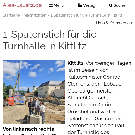
Menü
Verlag
Suche
Startseite
»
Nachrichten
» 1. Spatenstich für die Turnhalle in Kittlitz
Nachrichten
Verlag
Info & Kommentare
Zeitungszustellung
Veranstaltungen
1. Spatenstich für die
Kontakt
Veranstaltungstickets
Turnhalle in Kittlitz
Impressum
Anzeigenannahme
Kittlitz.
Vor wenigen Tagen
Anzeigensuche
ist im Beisein von
Digitale Ausgaben
Kultusminister Conrad
Clemens, dem Löbauer
Oberbürgermeister
Albrecht Gubsch,
Schulleitern Katrin
Gröschel und weiteren
geladenen Gästen der 1.
Spatenstich für den Bau
Von links nach rechts
der Turnhalle des