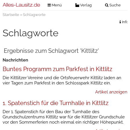
Menü
Verlag
Suche
Startseite
» Schlagworte
Nachrichten
Verlag
Info
Zeitungszustellung
Veranstaltungen
Schlagworte
Kontakt
Veranstaltungstickets
Impressum
Ergebnisse zum Schlagwort 'Kittlitz'
Anzeigenannahme
Nachrichten
Anzeigensuche
Buntes Programm zum Parkfest in Kittlitz
Digitale Ausgaben
Die Kittlitzer Vereine und die Ortsfeuerwehr Kittlitz laden an
vier Tagen zum Parkfest in den Schlosspark Kittlitz ein.
Artikel anzeigen
1. Spatenstich für die Turnhalle in Kittlitz
Der 1. Spatenstich für den Bau der Turnhalle des
Grundschulzentrums Kittlitz war für die Kittlitzer Grundschule
vor den Sommerferien noch einmal ein richtiger Höhepunkt.