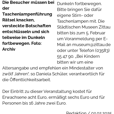
Die Besucher müssen bei
Dunkeln fortbewegen.
der
Bitte bringen Sie dafür
Taschenlampenführung
eigene Stirn- oder
Rätsel knacken,
Taschenlampen mit. Die
versteckte Botschaften
Städtischen Museen Zittau
entschlüsseln und sich
bitten bis zum 5. Februar
teilweise im Dunkeln
um Voranmeldung per E-
fortbewegen. Foto:
Mail an museum@zittau.de
Archiv
oder unter Telefon (03583)
55 47 90. „Bei Kindern
bitten wir um eine
Altersangabe und empfehlen ein Mindestalter von
zwölf Jahren“, so Daniela Schüler, verantwortlich für
die Öffentlichkeitsarbeit.
Der Eintritt zu dieser Veranstaltung kostet für
Erwachsene acht Euro, ermäßigt sechs Euro und für
Personen bis 16 Jahre zwei Euro.
Redaktion / 02.02.2025