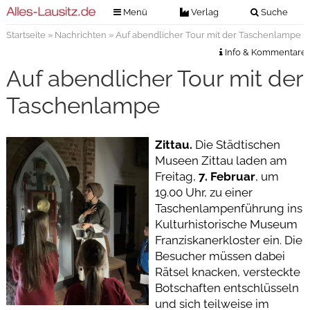
Menü
Verlag
Suche
Startseite
»
Nachrichten
» Auf abendlicher Tour mit der Taschenlampe
Nachrichten
Verlag
Info & Kommentare
Zeitungszustellung
Veranstaltungen
Auf abendlicher Tour mit der
Kontakt
Veranstaltungstickets
Taschenlampe
Impressum
Anzeigenannahme
Zittau.
Die Städtischen
Anzeigensuche
Museen Zittau laden am
Digitale Ausgaben
Freitag,
7. Februar
, um
19.00 Uhr, zu einer
Taschenlampenführung ins
Kulturhistorische Museum
Franziskanerkloster ein. Die
Besucher müssen dabei
Rätsel knacken, versteckte
Botschaften entschlüsseln
und sich teilweise im