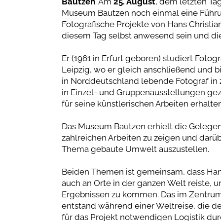
Bautzen
. Am
25. August
, dem letzten Ta
Museum Bautzen noch einmal eine Führun
Fotografische Projekte von Hans Christia
diesem Tag selbst anwesend sein und di
Er (1961 in Erfurt geboren) studiert Foto
Leipzig, wo er gleich anschließend und b
in Norddeutschland lebende Fotograf in 
in Einzel- und Gruppenausstellungen gez
für seine künstlerischen Arbeiten erhalten
Das Museum Bautzen erhielt die Gelegenhe
zahlreichen Arbeiten zu zeigen und darüb
Thema gebaute Umwelt auszustellen.
Beiden Themen ist gemeinsam, dass Hans
auch an Orte in der ganzen Welt reiste, u
Ergebnissen zu kommen. Das im Zentrum 
entstand während einer Weltreise, die d
für das Projekt notwendigen Logistik dur