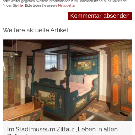
oder weiter gegeben. Weitere Informationen zum Datenschutz bei alles-lausitz.de
finden Sie
hier
. Bitte lesen Sie unsere
Netiquette
.
Weitere aktuelle Artikel
weiterlesen
Im Stadtmuseum Zittau: „Leben in alten