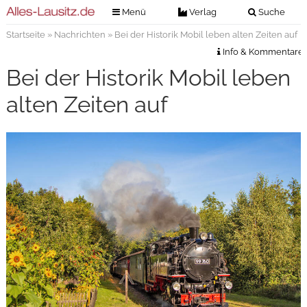
Menü
Verlag
Suche
Startseite
»
Nachrichten
» Bei der Historik Mobil leben alten Zeiten auf
Nachrichten
Verlag
Info & Kommentare
Zeitungszustellung
Veranstaltungen
Bei der Historik Mobil leben
Kontakt
Veranstaltungstickets
alten Zeiten auf
Impressum
Anzeigenannahme
Anzeigensuche
Digitale Ausgaben