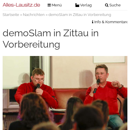
Menü
Verlag
Suche
Startseite
»
Nachrichten
» demoSlam in Zittau in Vorbereitung
Nachrichten
Verlag
Info & Kommentare
Zeitungszustellung
Veranstaltungen
demoSlam in Zittau in
Kontakt
Veranstaltungstickets
Vorbereitung
Impressum
Anzeigenannahme
Anzeigensuche
Digitale Ausgaben