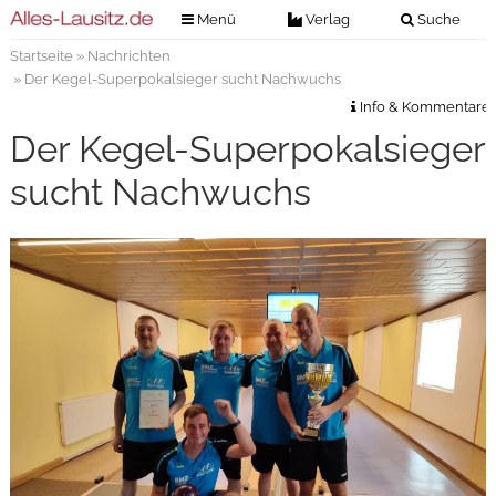
Menü
Verlag
Suche
Startseite
»
Nachrichten
Nachrichten
Verlag
» Der Kegel-Superpokalsieger sucht Nachwuchs
Zeitungszustellung
Veranstaltungen
Info & Kommentare
Kontakt
Der Kegel-Superpokalsieger
Veranstaltungstickets
Impressum
sucht Nachwuchs
Anzeigenannahme
Anzeigensuche
Digitale Ausgaben