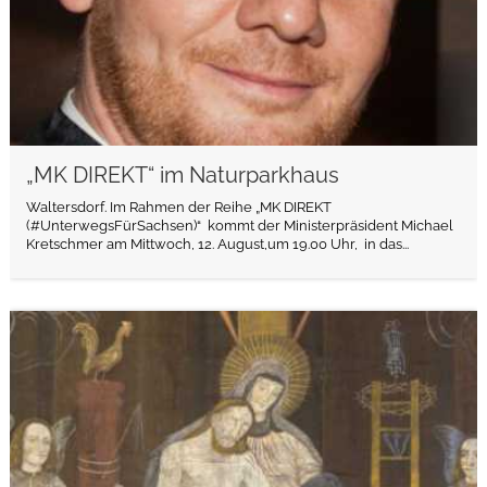
„MK DIREKT“ im Naturparkhaus
Waltersdorf. Im Rahmen der Reihe „MK DIREKT
(#UnterwegsFürSachsen)“ kommt der Ministerpräsident Michael
Kretschmer am Mittwoch, 12. August,um 19.00 Uhr, in das...
weiterlesen