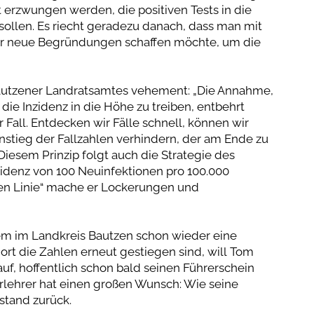
ht erzwungen werden, die positiven Tests in die
ollen. Es riecht geradezu danach, dass man mit
r neue Begründungen schaffen möchte, um die
autzener Landratsamtes vehement: „Die Annahme,
ie Inzidenz in die Höhe zu treiben, entbehrt
r Fall. Entdecken wir Fälle schnell, können wir
stieg der Fallzahlen verhindern, der am Ende zu
esem Prinzip folgt auch die Strategie des
Inzidenz von 100 Neuinfektionen pro 100.000
ten Linie“ mache er Lockerungen und
em im Landkreis Bautzen schon wieder eine
rt die Zahlen erneut gestiegen sind, will Tom
arauf, hoffentlich schon bald seinen Führerschein
rlehrer hat einen großen Wunsch: Wie seine
stand zurück.