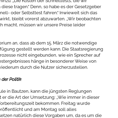
inzu: „Die Kosten der Schnelltests, die wir
diese tragen.“ Denn, so habe es der Gesetzgeber
ell- oder Selbsttest fahren.“ Inwieweit sich das
irkt, bleibt vorerst abzuwarten. „Wir beobachten
ch macht, müssen wir unsere Preise leider
erium an, dass ab dem 15. März die notwendige
rfügung gestellt werden kann. Die Staatsregierung
sprozesse nicht eingebunden, wie ein Sprecher auf
 Testergebnisses hänge in besonderer Weise von
wiederum durch die Nutzer sicherzustellen.
der Politik
hule in Bautzen, kann die jüngsten Reglungen
t er die Art der Umsetzung: „Wie immer in dieser
Vorbereitungszeit bekommen. Freitag wurde
öffentlicht und am Montag soll alles
 setzen natürlich diese Vorgaben um, da es um die