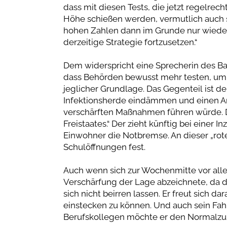
dass mit diesen Tests, die jetzt regelrec
Höhe schießen werden, vermutlich auch s
hohen Zahlen dann im Grunde nur wiede
derzeitige Strategie fortzusetzen.“
Dem widerspricht eine Sprecherin des B
dass Behörden bewusst mehr testen, um d
jeglicher Grundlage. Das Gegenteil ist de
Infektionsherde eindämmen und einen An
verschärften Maßnahmen führen würde. Di
Freistaates.“ Der zieht künftig bei einer 
Einwohner die Notbremse. An dieser „ro
Schulöffnungen fest.
Auch wenn sich zur Wochenmitte vor all
Verschärfung der Lage abzeichnete, da do
sich nicht beirren lassen. Er freut sich d
einstecken zu können. Und auch sein Fah
Berufskollegen möchte er den Normalzu