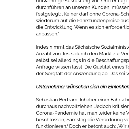
notwendige Ausrüstung vor.“ Und er fügt h
durchführen an unseren Kunden, müssen 
festgelegt: „Keiner darf ohne Corona-Schn
wiederum auf die Fahrstundenpreise ausw
die Entwicklung. Wenn es sich erforderli
anpassen.“
Indes nimmt das Sächsische Sozialminist
Anzahl von Tests durch den Markt zur Ve
selbst sei allerdings in die Beschaffung
Anfrage wissen lässt. Die Qualität eines
der Sorgfalt der Anwendung ab. Das sei 
Unternehmer wünschen sich ein Einlenken 
Sebastian Bertram, Inhaber einer Fahrsc
durchaus nachvollziehen. Jedoch kritisier
Corona-Pandemie hat man leider keine 
beschlossen, Samstag die Verordnung ver
funktionieren.“ Doch er betont auch: „Wir