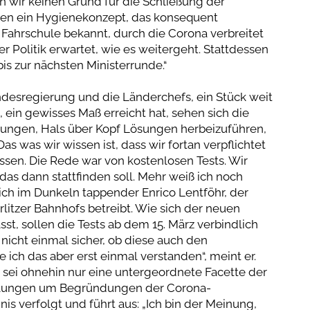
n wir keinen Grund für die Schließung der
ben ein Hygienekonzept, das konsequent
 Fahrschule bekannt, durch die Corona verbreitet
r Politik erwartet, wie es weitergeht. Stattdessen
s zur nächsten Ministerrunde.“
desregierung und die Länderchefs, ein Stück weit
 ein gewisses Maß erreicht hat, sehen sich die
ungen, Hals über Kopf Lösungen herbeizuführen,
as was wir wissen ist, dass wir fortan verpflichtet
assen. Die Rede war von kostenlosen Tests. Wir
das dann stattfinden soll. Mehr weiß ich noch
tlich im Dunkeln tappender Enrico Lentföhr, der
itzer Bahnhofs betreibt. Wie sich der neuen
, sollen die Tests ab dem 15. März verbindlich
 nicht einmal sicher, ob diese auch den
ich das aber erst einmal verstanden“, meint er.
 sei ohnehin nur eine untergeordnete Facette der
cklungen um Begründungen der Corona-
 verfolgt und führt aus: „Ich bin der Meinung,