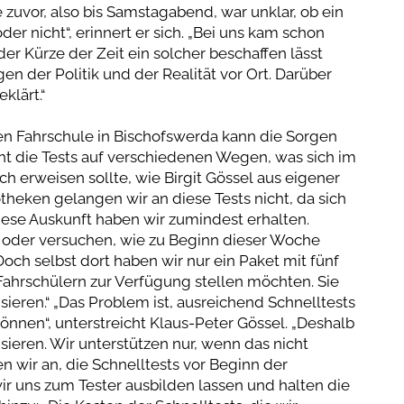
zuvor, also bis Samstagabend, war unklar, ob ein
er nicht“, erinnert er sich. „Bei uns kam schon
der Kürze der Zeit ein solcher beschaffen lässt
n der Politik und der Realität vor Ort. Darüber
klärt.“
en Fahrschule in Bischofswerda kann die Sorgen
ieht die Tests auf verschiedenen Wegen, was sich im
 erweisen sollte, wie Birgit Gössel aus eigener
heken gelangen wir an diese Tests nicht, da sich
Diese Auskunft haben wir zumindest erhalten.
s oder versuchen, wie zu Beginn dieser Woche
ch selbst dort haben wir nur ein Paket mit fünf
Fahrschülern zur Verfügung stellen möchten. Sie
eren.“ „Das Problem ist, ausreichend Schnelltests
önnen“, unterstreicht Klaus-Peter Gössel. „Deshalb
sieren. Wir unterstützen nur, wenn das nicht
 wir an, die Schnelltests vor Beginn der
r uns zum Tester ausbilden lassen und halten die