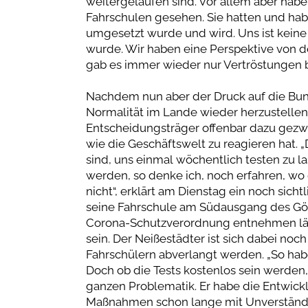
weitergelaufen sind. Vor allem aber habe
Fahrschulen gesehen. Sie hatten und ha
umgesetzt wurde und wird. Uns ist keine
wurde. Wir haben eine Perspektive von de
gab es immer wieder nur Vertröstungen bi
Nachdem nun aber der Druck auf die Bun
Normalität im Lande wieder herzustellen,
Entscheidungsträger offenbar dazu gezw
wie die Geschäftswelt zu reagieren hat. „D
sind, uns einmal wöchentlich testen zu l
werden, so denke ich, noch erfahren, wo 
nicht“, erklärt am Dienstag ein noch sich
seine Fahrschule am Südausgang des Görl
Corona-Schutzverordnung entnehmen lässt
sein. Der Neißestädter ist sich dabei noch
Fahrschülern abverlangt werden. „So habe 
Doch ob die Tests kostenlos sein werden,
ganzen Problematik. Er habe die Entwi
Maßnahmen schon lange mit Unverständnis