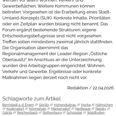
werden vor allem Wohnen, Verkehr und
Gewerbeflächen. Weitere Kommunen können
beitreten. Vorgesehen ist die Erarbeitung eines Stadt-
Umland-Konzepts (SUK). Konkrete Inhalte, Prioritäten
oder ein Zeitplan wurden bislang nicht benannt. Das
Forum ergänzt bestehende Strukturen; eigene
Entscheidungsbefugnisse sind nicht vorgesehen.
Treffen sollen mindestens zweimal jährlich stattfinden.
Die Organisation übernimmt das
Regionalmanagement der Leader-Region „Östliche
Oberlausitz“. Im Anschluss an die Unterzeichnung
wurden drei Arbeitsgruppen eingerichtet: Wohnen,
Verkehr und Gewerbe. Ergebnisse oder konkrete
Maßnahmen liegen derzeit noch nicht vor.
Redaktion / 22.04.2026
Schlagworte zum Artikel
Bernstadt a. d. Eigen
Görlitz
Hohendubrau
Horka
Hähnichen
Kodersdorf
Königshain
Markersdorf
Neißeaue
Niesky
Ostritz
Reichenbach
Rothenburg
Schöpstal
Waldhufen