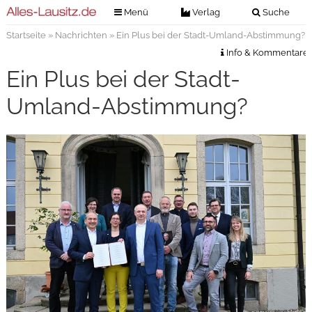
Menü
Verlag
Suche
Startseite
»
Nachrichten
» Ein Plus bei der Stadt-Umland-Abstimmung?
Nachrichten
Verlag
Info & Kommentare
Zeitungszustellung
Veranstaltungen
Ein Plus bei der Stadt-
Kontakt
Veranstaltungstickets
Umland-Abstimmung?
Impressum
Anzeigenannahme
Anzeigensuche
Digitale Ausgaben