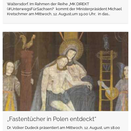
Waltersdorf. Im Rahmen der Reihe „MK DIREKT
(#UnterwegsFürSachsen)“ kommt der Ministerpräsident Michael
Kretschmer am Mittwoch, 12. August,um 19.00 Uhr, in das...
weiterlesen
„Fastentücher in Polen entdeckt“
Dr. Volker Dudeck präsentiert am Mittwoch, 12. August, um 18.00