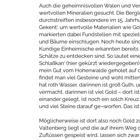
Auch die geheimnisvollen Walen und Ve
wertvollen Mineralien gesucht. Die Berg
durchstreiften insbesondere im 15. Jahrh
Gekent‘, um wertvolle Materialien wie Go
markierten dabei Fundstellen mit speziel
und Bäume einschlugen. Noch heute sind
Kundige Einheimische erkannten bereits v
Schätze zu entdecken sind. So lautet eine
Schlaßkan‘ (hier gekürzt wiedergegeben):
mein Gut vom Hohenwalde geholet auf d
findet man viel Gesteine und wohl mitten
hat roth Wasser, darinnen ist groß Guth,
vermacht, darinnen ist viel Gold – dort is
einander gelegt, ist noch ein solch Kreuz,
und viel Steine darauf ge¬worfen. Das ist
Möglicherweise ist dort also noch Gold z
Valtenberg liegt und die auf ihrem Weg 
Zuflüssen gespeist wird, lassen sich zwar 