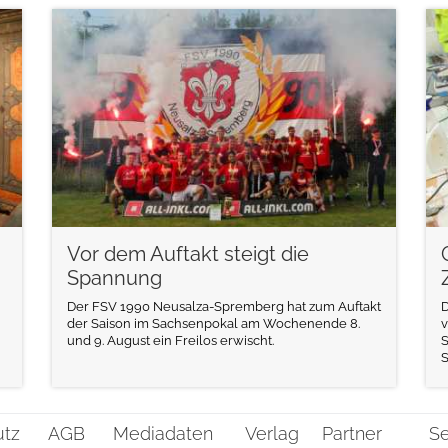
weiterlesen
Vor dem Auftakt steigt die
Spannung
Der FSV 1990 Neusalza-Spremberg hat zum Auftakt
D
der Saison im Sachsenpokal am Wochenende 8.
v
und 9. August ein Freilos erwischt.
S
utz
AGB
Mediadaten
Verlag
Partner
Se