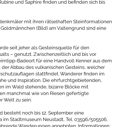
ubine und Saphire finden und befinden sich bis
enkmäler mit ihren rätselhaften Steinformationen
 Goldmännchen (Bild) am Valtengrund sind eine
e seit jeher als Gesteinsquelle für den
alts – genutzt. Zwischenzeitlich und bis vor
eimtipp-Badeort für eine Handvoll Kenner aus dem
t der Abbau des vulkanischen Gesteins, welcher
schutzauflagen stattfindet. Wanderer finden im
he und Inspiration. Die ehrfurchtgebietenden,
n im Wald stehende, bizarre Blöcke mit
en manchmal wie von Riesen gefertigte
 Welt zu sein.
 besteht noch bis 12. September eine
a im Stadtmuseum Neustadt, Tel. 03596/505506,
erführende Wanderungen angeboten. Informationen