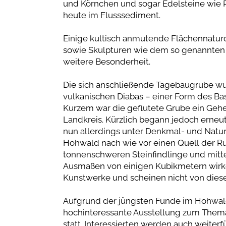
und Körnchen und sogar Edelsteine wie R
heute im Flusssediment.
Einige kultisch anmutende Flächennaturd
sowie Skulpturen wie dem so genannten
weitere Besonderheit.
Die sich anschließende Tagebaugrube wurd
vulkanischen Diabas – einer Form des Bas
Kurzem war die geflutete Grube ein Geh
Landkreis. Kürzlich begann jedoch erneu
nun allerdings unter Denkmal- und Natur
Hohwald nach wie vor einen Quell der Ru
tonnenschweren Steinfindlinge und mitte
Ausmaßen von einigen Kubikmetern wirk
Kunstwerke und scheinen nicht von dieser
Aufgrund der jüngsten Funde im Hohwald
hochinteressante Ausstellung zum Them
statt. Interessierten werden auch weit