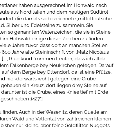
netianer haben ausgerechnet im Hohwald nach
leute aus Norditalien und dem heutigen Südtirol
undert die damals so bezeichnete ‚mittelteutsche
ld, Silber und Edelsteine zu sammeln. Sie
len so genannten Walenzeichen, die sie in Steine
 im Hohwald einige dieser Zeichen zu finden.
iele Jahre zuvor, dass dort an manchen Stellen
 600 Jahre alte Steininschrift von ‚Matz Nicolaus
 [… „Thue kund frommen Leuten, dass ich allda
em Falkenberge bey Neukirchen gelegen. Darauf
 auf dem Berge bey Ottendorf, da ist eine Pfütze,
 und nie¬derwärts wohl gelegen eine Grube
t gehauen ein Kreuz, dort liegen drey Steine auf
 darunter ist die Grube, eines Knies tief mit Erde
 geschrieben 1427.“]
u finden. Auch in der Wesenitz, deren Quelle am
durch Wald und Valtental von zahlreichen kleinen
bisher nur kleine, aber feine Goldflitter, Nuggets