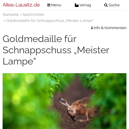
Menü
Verlag
Suche
Startseite
»
Nachrichten
Nachrichten
Verlag
» Goldmedaille für Schnappschuss „Meister Lampe“
Zeitungszustellung
Veranstaltungen
Info & Kommentare
Kontakt
Goldmedaille für
Veranstaltungstickets
Impressum
Schnappschuss „Meister
Anzeigenannahme
Lampe“
Anzeigensuche
Digitale Ausgaben