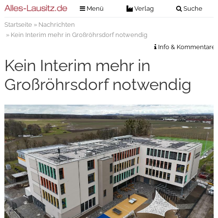
Menü
Verlag
Suche
Startseite
»
Nachrichten
Nachrichten
Verlag
» Kein Interim mehr in Großröhrsdorf notwendig
Zeitungszustellung
Veranstaltungen
Info & Kommentare
Kontakt
Kein Interim mehr in
Veranstaltungstickets
Impressum
Großröhrsdorf notwendig
Anzeigenannahme
Anzeigensuche
Digitale Ausgaben