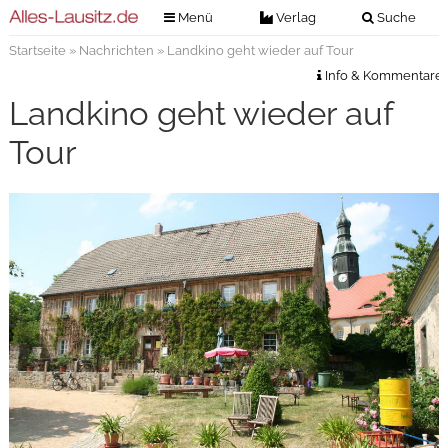
Menü
Verlag
Suche
Startseite
»
Nachrichten
» Landkino geht wieder auf Tour
Nachrichten
Verlag
Info & Kommentare
Zeitungszustellung
Veranstaltungen
Landkino geht wieder auf
Kontakt
Veranstaltungstickets
Tour
Impressum
Anzeigenannahme
Anzeigensuche
Digitale Ausgaben