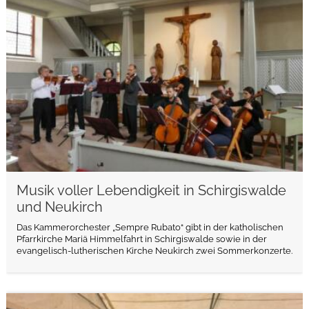
weiterlesen
Musik voller Lebendigkeit in Schirgiswalde
und Neukirch
Das Kammerorchester „Sempre Rubato“ gibt in der katholischen
Pfarrkirche Mariä Himmelfahrt in Schirgiswalde sowie in der
evangelisch-lutherischen Kirche Neukirch zwei Sommerkonzerte.