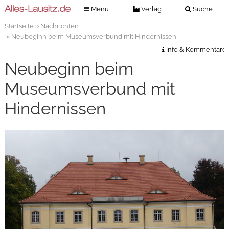
Menü
Verlag
Suche
Startseite
»
Nachrichten
Nachrichten
Verlag
» Neubeginn beim Museumsverbund mit Hindernissen
Zeitungszustellung
Veranstaltungen
Info & Kommentare
Kontakt
Neubeginn beim
Veranstaltungstickets
Impressum
Museumsverbund mit
Anzeigenannahme
Hindernissen
Anzeigensuche
Digitale Ausgaben