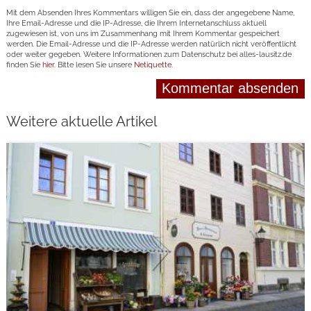
Mit dem Absenden Ihres Kommentars willigen Sie ein, dass der angegebene Name,
Ihre Email-Adresse und die IP-Adresse, die Ihrem Internetanschluss aktuell
zugewiesen ist, von uns im Zusammenhang mit Ihrem Kommentar gespeichert
werden. Die Email-Adresse und die IP-Adresse werden natürlich nicht veröffentlicht
oder weiter gegeben. Weitere Informationen zum Datenschutz bei alles-lausitz.de
finden Sie
hier
. Bitte lesen Sie unsere
Netiquette
.
Weitere aktuelle Artikel
weiterlesen