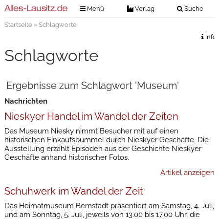
Menü
Verlag
Suche
Startseite
» Schlagworte
Nachrichten
Verlag
Info
Zeitungszustellung
Veranstaltungen
Schlagworte
Kontakt
Veranstaltungstickets
Impressum
Ergebnisse zum Schlagwort 'Museum'
Anzeigenannahme
Nachrichten
Anzeigensuche
Nieskyer Handel im Wandel der Zeiten
Digitale Ausgaben
Das Museum Niesky nimmt Besucher mit auf einen
historischen Einkaufsbummel durch Nieskyer Geschäfte. Die
Ausstellung erzählt Episoden aus der Geschichte Nieskyer
Geschäfte anhand historischer Fotos.
Artikel anzeigen
Schuhwerk im Wandel der Zeit
Das Heimatmuseum Bernstadt präsentiert am Samstag, 4. Juli,
und am Sonntag, 5. Juli, jeweils von 13.00 bis 17.00 Uhr, die