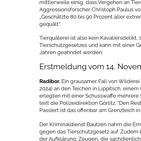
mittlerweile einig, dass Vergehen an Ti
Aggressionsforscher Christoph Paulus von
„Geschätzte 80 bis 90 Prozent aller extr
gequält.“
Tierquälerei ist also kein Kavaliersdelikt
Tierschutzgesetzes und kann mit einer Gel
Jahren geahndet werden.
Erstmeldung vom 14. Novem
Radibor.
Ein grausamer Fall von Wilderei 
2024) an den Teichen in Lippitsch, einem
erlegten mit einer Schusswaffe mehrere
teilt die Polizeidirektion Görlitz. "Den Res
Passiert ist das offenbar am Grenzteich in 
Der Kriminaldienst Bautzen nahm die Er
gegen das Tierschutzgesetz auf. Zudem bi
der Aufklärung: Zeugen, die sachdienli