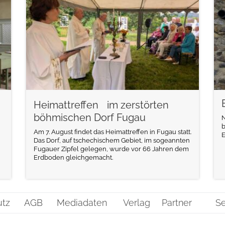
Heimattreffen im zerstörten
böhmischen Dorf Fugau
N
b
Am 7. August findet das Heimattreffen in Fugau statt.
E
Das Dorf, auf tschechischem Gebiet, im sogeannten
Fugauer Zipfel gelegen, wurde vor 66 Jahren dem
Erdboden gleichgemacht.
utz
AGB
Mediadaten
Verlag
Partner
Se