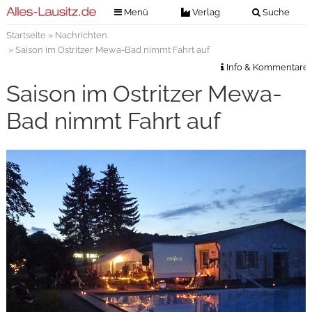
Menü
Verlag
Suche
Startseite
»
Nachrichten
Nachrichten
Verlag
» Saison im Ostritzer Mewa-Bad nimmt Fahrt auf
Zeitungszustellung
Veranstaltungen
Info & Kommentare
Kontakt
Saison im Ostritzer Mewa-
Veranstaltungstickets
Impressum
Bad nimmt Fahrt auf
Anzeigenannahme
Anzeigensuche
Digitale Ausgaben