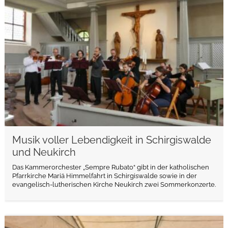
weiterlesen
Musik voller Lebendigkeit in Schirgiswalde
und Neukirch
Das Kammerorchester „Sempre Rubato“ gibt in der katholischen
Pfarrkirche Mariä Himmelfahrt in Schirgiswalde sowie in der
evangelisch-lutherischen Kirche Neukirch zwei Sommerkonzerte.