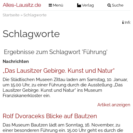
Menü
Verlag
Suche
Startseite
» Schlagworte
Nachrichten
Verlag
Info
Zeitungszustellung
Veranstaltungen
Schlagworte
Kontakt
Veranstaltungstickets
Impressum
Ergebnisse zum Schlagwort 'Führung'
Anzeigenannahme
Nachrichten
Anzeigensuche
„Das Lausitzer Gebirge. Kunst und Natur“
Digitale Ausgaben
Die Städtischen Museen Zittau laden am Samstag, 10. Januar,
um 15.00 Uhr, zu einer Führung durch die Ausstellung „Das
Lausitzer Gebirge. Kunst und Natur“ ins Museum
Franziskanerkloster ein.
Artikel anzeigen
Rolf Dvoraceks Blicke auf Bautzen
Das Museum Bautzen lädt am Sonntag, 16. November, zu
einer besonderen Führung ein. 15.00 Uhr geht es durch die