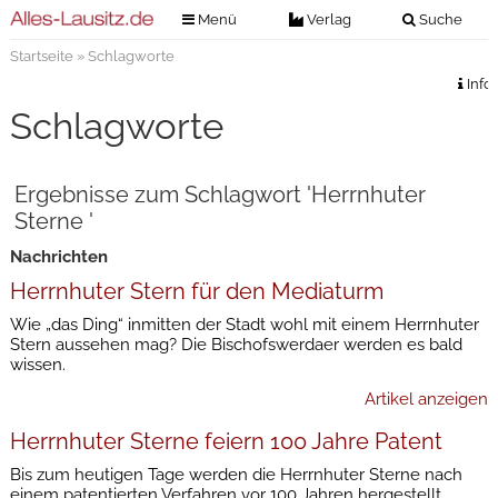
Menü
Verlag
Suche
Startseite
» Schlagworte
Nachrichten
Verlag
Info
Zeitungszustellung
Veranstaltungen
Schlagworte
Kontakt
Veranstaltungstickets
Impressum
Ergebnisse zum Schlagwort 'Herrnhuter
Anzeigenannahme
Sterne '
Anzeigensuche
Nachrichten
Digitale Ausgaben
Herrnhuter Stern für den Mediaturm
Wie „das Ding“ inmitten der Stadt wohl mit einem Herrnhuter
Stern aussehen mag? Die Bischofswerdaer werden es bald
wissen.
Artikel anzeigen
Herrnhuter Sterne feiern 100 Jahre Patent
Bis zum heutigen Tage werden die Herrnhuter Sterne nach
einem patentierten Verfahren vor 100 Jahren hergestellt.