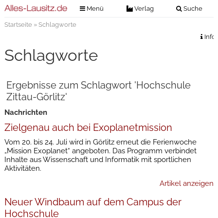
Menü
Verlag
Suche
Startseite
» Schlagworte
Nachrichten
Verlag
Info
Zeitungszustellung
Veranstaltungen
Schlagworte
Kontakt
Veranstaltungstickets
Impressum
Ergebnisse zum Schlagwort 'Hochschule
Anzeigenannahme
Zittau-Görlitz'
Anzeigensuche
Nachrichten
Digitale Ausgaben
Zielgenau auch bei Exoplanetmission
Vom 20. bis 24. Juli wird in Görlitz erneut die Ferienwoche
„Mission Exoplanet“ angeboten. Das Programm verbindet
Inhalte aus Wissenschaft und Informatik mit sportlichen
Aktivitäten.
Artikel anzeigen
Neuer Windbaum auf dem Campus der
Hochschule