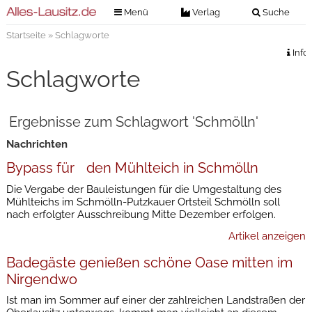
Menü
Verlag
Suche
Startseite
» Schlagworte
Nachrichten
Verlag
Info
Zeitungszustellung
Veranstaltungen
Schlagworte
Kontakt
Veranstaltungstickets
Impressum
Ergebnisse zum Schlagwort 'Schmölln'
Anzeigenannahme
Nachrichten
Anzeigensuche
Bypass für den Mühlteich in Schmölln
Digitale Ausgaben
Die Vergabe der Bauleistungen für die Umgestaltung des
Mühlteichs im Schmölln-Putzkauer Ortsteil Schmölln soll
nach erfolgter Ausschreibung Mitte Dezember erfolgen.
Artikel anzeigen
Badegäste genießen schöne Oase mitten im
Nirgendwo
Ist man im Sommer auf einer der zahlreichen Landstraßen der