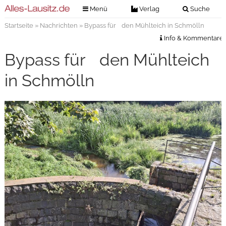
Menü
Verlag
Suche
Startseite
»
Nachrichten
» Bypass für den Mühlteich in Schmölln
Nachrichten
Verlag
Info & Kommentare
Zeitungszustellung
Veranstaltungen
Bypass für den Mühlteich
Kontakt
Veranstaltungstickets
in Schmölln
Impressum
Anzeigenannahme
Anzeigensuche
Digitale Ausgaben