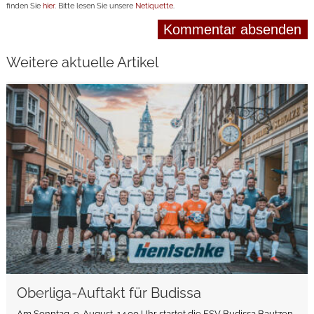
finden Sie
hier
. Bitte lesen Sie unsere
Netiquette
.
Weitere aktuelle Artikel
weiterlesen
Oberliga-Auftakt für Budissa
Am Sonntag, 9. August, 14.00 Uhr startet die FSV Budissa Bautzen