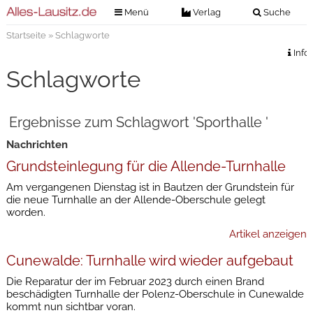
Menü
Verlag
Suche
Startseite
» Schlagworte
Nachrichten
Verlag
Info
Zeitungszustellung
Veranstaltungen
Schlagworte
Kontakt
Veranstaltungstickets
Impressum
Ergebnisse zum Schlagwort 'Sporthalle '
Anzeigenannahme
Nachrichten
Anzeigensuche
Grundsteinlegung für die Allende-Turnhalle
Digitale Ausgaben
Am vergangenen Dienstag ist in Bautzen der Grundstein für
die neue Turnhalle an der Allende-Oberschule gelegt
worden.
Artikel anzeigen
Cunewalde: Turnhalle wird wieder aufgebaut
Die Reparatur der im Februar 2023 durch einen Brand
beschädigten Turnhalle der Polenz-Oberschule in Cunewalde
kommt nun sichtbar voran.