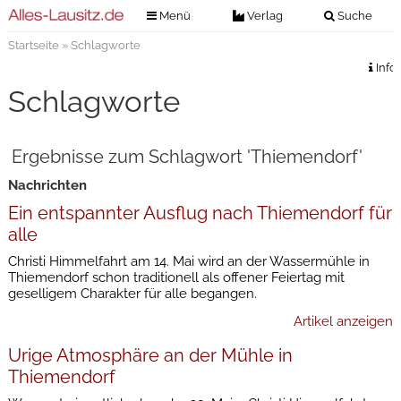
Menü
Verlag
Suche
Startseite
» Schlagworte
Nachrichten
Verlag
Info
Zeitungszustellung
Veranstaltungen
Schlagworte
Kontakt
Veranstaltungstickets
Impressum
Ergebnisse zum Schlagwort 'Thiemendorf'
Anzeigenannahme
Nachrichten
Anzeigensuche
Ein entspannter Ausflug nach Thiemendorf für
Digitale Ausgaben
alle
Christi Himmelfahrt am 14. Mai wird an der Wassermühle in
Thiemendorf schon traditionell als offener Feiertag mit
geselligem Charakter für alle begangen.
Artikel anzeigen
Urige Atmosphäre an der Mühle in
Thiemendorf