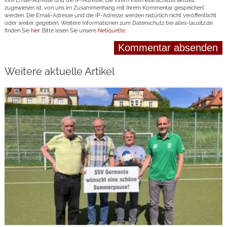
Ihre Email-Adresse und die IP-Adresse, die Ihrem Internetanschluss aktuell
zugewiesen ist, von uns im Zusammenhang mit Ihrem Kommentar gespeichert
werden. Die Email-Adresse und die IP-Adresse werden natürlich nicht veröffentlicht
oder weiter gegeben. Weitere Informationen zum Datenschutz bei alles-lausitz.de
finden Sie
hier
. Bitte lesen Sie unsere
Netiquette
.
Weitere aktuelle Artikel
weiterlesen