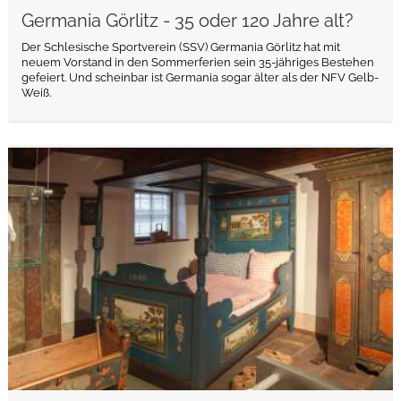
Germania Görlitz - 35 oder 120 Jahre alt?
Der Schlesische Sportverein (SSV) Germania Görlitz hat mit
neuem Vorstand in den Sommerferien sein 35-jähriges Bestehen
gefeiert. Und scheinbar ist Germania sogar älter als der NFV Gelb-
Weiß.
weiterlesen