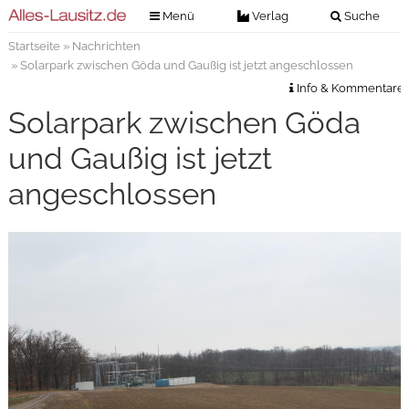
Menü
Verlag
Suche
Startseite
»
Nachrichten
Nachrichten
Verlag
» Solarpark zwischen Göda und Gaußig ist jetzt angeschlossen
Zeitungszustellung
Veranstaltungen
Info & Kommentare
Kontakt
Solarpark zwischen Göda
Veranstaltungstickets
Impressum
und Gaußig ist jetzt
Anzeigenannahme
angeschlossen
Anzeigensuche
Digitale Ausgaben