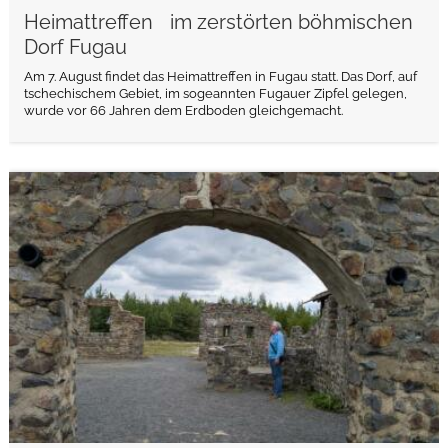
Heimattreffen im zerstörten böhmischen
Dorf Fugau
Am 7. August findet das Heimattreffen in Fugau statt. Das Dorf, auf
tschechischem Gebiet, im sogeannten Fugauer Zipfel gelegen,
wurde vor 66 Jahren dem Erdboden gleichgemacht.
weiterlesen