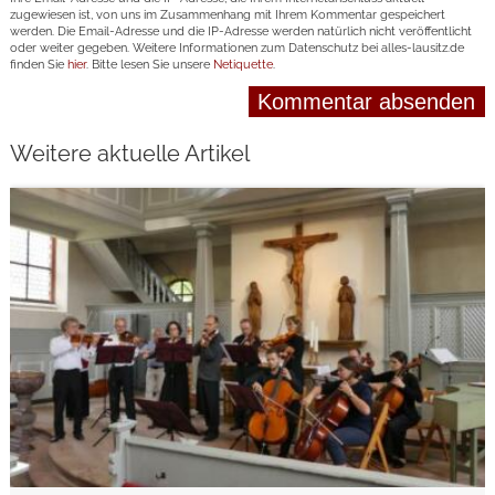
zugewiesen ist, von uns im Zusammenhang mit Ihrem Kommentar gespeichert
werden. Die Email-Adresse und die IP-Adresse werden natürlich nicht veröffentlicht
oder weiter gegeben. Weitere Informationen zum Datenschutz bei alles-lausitz.de
finden Sie
hier
. Bitte lesen Sie unsere
Netiquette
.
Weitere aktuelle Artikel
weiterlesen