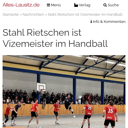
Menü
Verlag
Suche
Startseite
»
Nachrichten
» Stahl Rietschen ist Vizemeister im Handball
Nachrichten
Verlag
Info & Kommentare
Zeitungszustellung
Veranstaltungen
Stahl Rietschen ist
Kontakt
Veranstaltungstickets
Vizemeister im Handball
Impressum
Anzeigenannahme
Anzeigensuche
Digitale Ausgaben