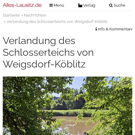
Menü
Verlag
Suche
Startseite
»
Nachrichten
Nachrichten
Verlag
» Verlandung des Schlosserteichs von Weigsdorf-Köblitz
Zeitungszustellung
Veranstaltungen
Info & Kommentare
Kontakt
Verlandung des
Veranstaltungstickets
Impressum
Schlosserteichs von
Anzeigenannahme
Weigsdorf-Köblitz
Anzeigensuche
Digitale Ausgaben