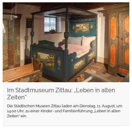
weiterlesen
Im Stadtmuseum Zittau: „Leben in alten
Zeiten“
Die Städtischen Museen Zittau laden am Dienstag, 11. August, um
14.00 Uhr, zu einer Kinder- und Familienführung „Leben in alten
Zeiten“ ein.