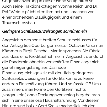
Gegenfinanzierung in dieser Höhe völlig offen sei.
Auch seine Fraktionskollegen Yvonne Reich und Dr.
Rolf Weidle pflichteten ihm bei und sprachen von
einer drohenden Blauäugigkeit und einem
Traumschlossbau.
Geringere Schlüsselzuweisungen schnüren ein
Angesichts des sonst breiten Schulterschlusses für
den Antrag ließ Oberbürgermeister Octavian Ursu nun
Kämmerin Birgit Peschel-Martin sprechen. Sie führte
aus, dass eine Kreditaufnahme im Angesicht der durch
die Pandemie ohnehin verschärften Finanzlage nicht
genehmigungsfähig sei. Das neue
Finanzausgleichsgesetz mit deutlich geringeren
Schlüsselzuweisungen für Görlitz könne zu keiner
anderen Einschätzung führen. Und so fasste OB Ursu
zusammen, man könne den Görlitzern nichts
„vorgaukeln“, ohne Deckungsvorschlag begebe man
sich in eine unseriöse Haushaltsführung. Vor diesem
Hintergrund bat er Gerd Weise nachdrücklich den