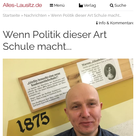
Menü
Verlag
Suche
Startseite
»
Nachrichten
» Wenn Politik dieser Art Schule macht...
Nachrichten
Verlag
Info & Kommentare
Zeitungszustellung
Veranstaltungen
Wenn Politik dieser Art
Kontakt
Veranstaltungstickets
Schule macht...
Impressum
Anzeigenannahme
Anzeigensuche
Digitale Ausgaben