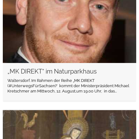
„MK DIREKT“ im Naturparkhaus
Waltersdorf. Im Rahmen der Reihe „MK DIREKT
(#UnterwegsFürSachsen)“ kommt der Ministerpräsident Michael
Kretschmer am Mittwoch, 12. August,um 19.00 Uhr, in das...
weiterlesen