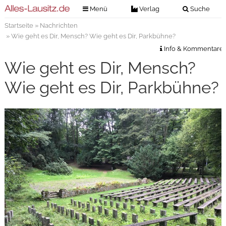
Menü
Verlag
Suche
Startseite
»
Nachrichten
Nachrichten
Verlag
» Wie geht es Dir, Mensch? Wie geht es Dir, Parkbühne?
Zeitungszustellung
Veranstaltungen
Info & Kommentare
Kontakt
Wie geht es Dir, Mensch?
Veranstaltungstickets
Impressum
Wie geht es Dir, Parkbühne?
Anzeigenannahme
Anzeigensuche
Digitale Ausgaben