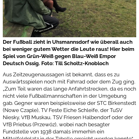
Der Fußball zieht in Uhsmannsdorf wie überall auch
bei weniger gutem Wetter die Leute raus! Hier beim
Spiel von Grün-Weiß gegen Blau-Weiß Empor
Deutsch Ossig. Foto: Till Scholtz-Knobloch
Aus Zeitzeugenaussagen ist bekannt, dass es zu
Auswärtsspielen noch mit Fahrrad oder dem Zug ging.
„Zum Teil waren das lange Anfahrtstrecken, da es noch
nicht viele Fußballmannschaften in der Umgebung
gab. Gegner waren beispielsweise der STC Birkenstedt
(Nowe Czaple), TV Feste Eiche Schleife, der TuSV
Niesky, VfB Muskau, TSV Friesen Halbendorf oder der
VfB Priebus (Przewóz), wobei nach besagter
Fundstelle von 1938 damals immerhin ein
Mittelfeldplatz in der Tabelle erreicht werden konnte“,