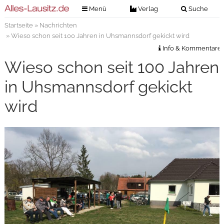
Menü
Verlag
Suche
Startseite
»
Nachrichten
Nachrichten
Verlag
» Wieso schon seit 100 Jahren in Uhsmannsdorf gekickt wird
Zeitungszustellung
Veranstaltungen
Info & Kommentare
Kontakt
Wieso schon seit 100 Jahren
Veranstaltungstickets
Impressum
in Uhsmannsdorf gekickt
Anzeigenannahme
wird
Anzeigensuche
Digitale Ausgaben