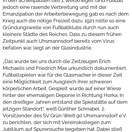
In den Schießpausen des 1. Weltkrieges fand Fußball
jedoch eine rasende Verbreitung und mit der
Emanzipation der Arbeiterbewegung gab es nach dem
Krieg auch die nötige Freizeit dazu. 1921 rollte so eine
Gründungswelle von Fußballklubs durch nun auch
kleinere Städte des Reiches. Dass zu diesem frühen
Zeitpunkt auch Uhsmannsdorf bereits vom Virus
befallen war, liegt an der Glasindustrie.
„Das wurde bei uns durch die Zeitzeugen Erich
Michaelis und Friedrich Max urkundlich dokumentiert.
Fußballspielen war für die Glasmacher in dieser Zeit
eine Möglichkeit zum Ausgleich ihrer schweren
körperlichen Arbeit. Gespielt wurde auf einer Wiese
hinter der ehemaligen Deponie in Richtung Horka. In
den dreißiger Jahren entstand die Spielstätte auf dem
jetzigen Standort“, weiß Günther Schnabel, 2.
Vorsitzender des SV Grün-Weiß 90 Uhsmannsdorf e.V.
zu berichten, der sich mit Vereinskollegen zum
Jubiläum auf Spurensuche begeben hat. Dabei stieß