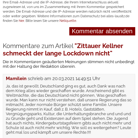
Ihre Email-Adresse und die IP-Adresse, die Ihrem Internetanschluss aktuell
zugewiesen ist, von uns im Zusammenhang mit Ihrem Kommentar gespeichert
werden. Die Email-Adresse und die IP-Adresse werden natürlich nicht veröffentlicht
oder weiter gegeben. Weitere Informationen zum Datenschutz bei alles-lausitz.de
finden Sie
hier
. Bitte lesen Sie unsere
Netiquette
.
Kommentare zum Artikel
"Zittauer Kellner
schmeckt der lange Lockdown nicht"
Die in Kommentaren geäußerten Meinungen stimmen nicht unbedingt
mit der Haltung der Redaktion überein.
Mamilein
schrieb am
20.03.2021 14:49:51 Uhr
Ja, das ist gewollt. Deutschland ging es gut, auch Dank was nach
dem Krieg alles wieder geschaffen wurde. Anscheinend gibt es
Weltmächte, die das Deutschland nicht gönnen, Was geschaffen
wurde. Man kann nur nicht verstehen, daß unsere Regierung das so
mitmacht. Jeder normale Bürger schützt seine Familie. Unsere
Regierung nimmt in Kauf, daß z. B. Hotels, Gaststätten,
Vergnügungsparks, Kultur, die Unterhaltungsbranche und und und
zu Grunde geht und Existenzen auf dem Spiel stehen. Die Jugend
hat auch nichts, Kindergeburtstagsfeiern gibts auch nicht mehr und
Schule ist auch nicht mehr wichtig. Wie soll es weitergehen? Leute
geht mal los und kämpft um unsere Rechte.!!!!