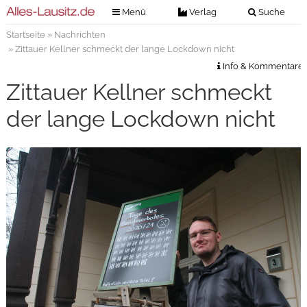
Menü
Verlag
Suche
Startseite
»
Nachrichten
Nachrichten
Verlag
» Zittauer Kellner schmeckt der lange Lockdown nicht
Zeitungszustellung
Veranstaltungen
Info & Kommentare
Kontakt
Zittauer Kellner schmeckt
Veranstaltungstickets
Impressum
der lange Lockdown nicht
Anzeigenannahme
Anzeigensuche
Digitale Ausgaben