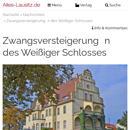
Menü
Verlag
Suche
Startseite
»
Nachrichten
Nachrichten
Verlag
» Zwangsversteigerung n des Weißiger Schlosses
Zeitungszustellung
Veranstaltungen
Info & Kommentare
Kontakt
Zwangsversteigerung n
Veranstaltungstickets
Impressum
des Weißiger Schlosses
Anzeigenannahme
Anzeigensuche
Digitale Ausgaben