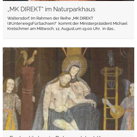
„MK DIREKT“ im Naturparkhaus
Waltersdorf. Im Rahmen der Reihe „MK DIREKT
(#UnterwegsFürSachsen)“ kommt der Ministerpräsident Michael
Kretschmer am Mittwoch, 12. August,um 19.00 Uhr, in das...
weiterlesen