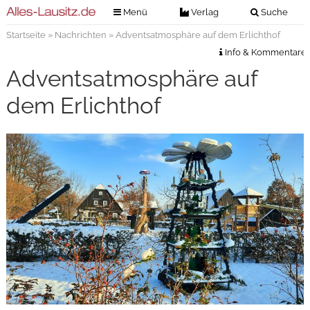
Menü
Verlag
Suche
Startseite
»
Nachrichten
» Adventsatmosphäre auf dem Erlichthof
Nachrichten
Verlag
Info & Kommentare
Zeitungszustellung
Veranstaltungen
Adventsatmosphäre auf
Kontakt
Veranstaltungstickets
dem Erlichthof
Impressum
Anzeigenannahme
Anzeigensuche
Digitale Ausgaben