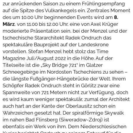
zur anrückenden Saison zu einem Frühlingsempfang
auf die Spitze des Vulkankegels ein. Zentrales Moment
des um 10.00 Uhr beginnenden Events wird am
8.
März
, von 11.00 bis 12.00 Uhr, eine von Axel Krüger
moderierte Präsentation sein, bei der Menzel und der
tschechische Stararchitekt Radek Ondruch das
spektakuläre Bauprojekt auf der Landeskrone
vorstellen. Stefan Menzel hebt stolz das Time
Magazine Juli/August 2022 in die Höhe. Auf der
Titelseite ist die „Sky Bridge 721“ im Glatzer
Schneegebirge im Nordosten Tschechiens zu sehen –
die längste Fußgänger-Hängebrücke der Welt. Ihrem
Schöpfer Radek Ondruch steht in Görlitz zwar eine
Spannweite von 721 Metern nicht zur Verfügung, doch
es wird kaum weniger spektakulär, zumal der Architekt
auch hart an der Kante der Oberlausitz schon ein
Wahrzeichen gesetzt hat. Der spiralförmige Skywalk
im nahen Bad Flinsberg (Siweradow-Zdroj) ist
ebenfalls ein Werk von ihm. Dem Niederschlesischen