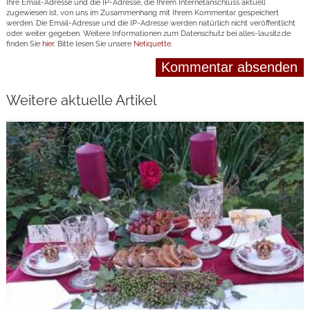
Ihre Email-Adresse und die IP-Adresse, die Ihrem Internetanschluss aktuell
zugewiesen ist, von uns im Zusammenhang mit Ihrem Kommentar gespeichert
werden. Die Email-Adresse und die IP-Adresse werden natürlich nicht veröffentlicht
oder weiter gegeben. Weitere Informationen zum Datenschutz bei alles-lausitz.de
finden Sie
hier
. Bitte lesen Sie unsere
Netiquette
.
Weitere aktuelle Artikel
weiterlesen