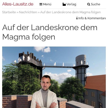
Menü
Verlag
Suche
Startseite
»
Nachrichten
» Auf der Landeskrone dem Magma folgen
Nachrichten
Verlag
Info & Kommentare
Zeitungszustellung
Veranstaltungen
Auf der Landeskrone dem
Kontakt
Veranstaltungstickets
Magma folgen
Impressum
Anzeigenannahme
Anzeigensuche
Digitale Ausgaben