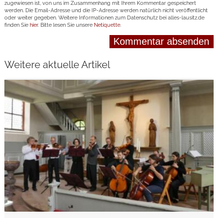
zugewiesen ist, von uns im Zusammenhang mit Ihrem Kommentar gespeichert
werden. Die Email-Adresse und die IP-Adresse werden natürlich nicht veröffentlicht
oder weiter gegeben. Weitere Informationen zum Datenschutz bei alles-lausitz.de
finden Sie
hier
. Bitte lesen Sie unsere
Netiquette
.
Weitere aktuelle Artikel
weiterlesen