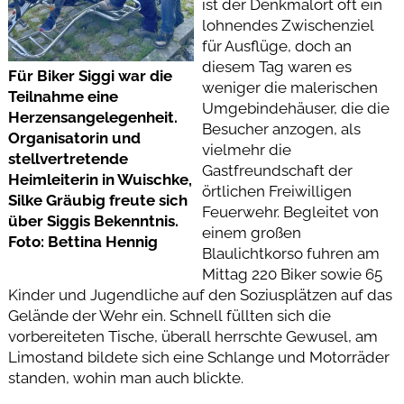
ist der Denkmalort oft ein
lohnendes Zwischenziel
für Ausflüge, doch an
diesem Tag waren es
Für Biker Siggi war die
weniger die malerischen
Teilnahme eine
Umgebindehäuser, die die
Herzensangelegenheit.
Besucher anzogen, als
Organisatorin und
vielmehr die
stellvertretende
Gastfreundschaft der
Heimleiterin in Wuischke,
örtlichen Freiwilligen
Silke Gräubig freute sich
Feuerwehr. Begleitet von
über Siggis Bekenntnis.
einem großen
Foto: Bettina Hennig
Blaulichtkorso fuhren am
Mittag 220 Biker sowie 65
Kinder und Jugendliche auf den Soziusplätzen auf das
Gelände der Wehr ein. Schnell füllten sich die
vorbereiteten Tische, überall herrschte Gewusel, am
Limostand bildete sich eine Schlange und Motorräder
standen, wohin man auch blickte.