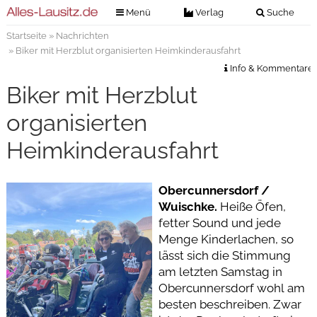
Menü
Verlag
Suche
Startseite
»
Nachrichten
Nachrichten
Verlag
» Biker mit Herzblut organisierten Heimkinderausfahrt
Zeitungszustellung
Veranstaltungen
Info & Kommentare
Kontakt
Biker mit Herzblut
Veranstaltungstickets
Impressum
organisierten
Anzeigenannahme
Heimkinderausfahrt
Anzeigensuche
Digitale Ausgaben
Obercunnersdorf /
Wuischke.
Heiße Öfen,
fetter Sound und jede
Menge Kinderlachen, so
lässt sich die Stimmung
am letzten Samstag in
Obercunnersdorf wohl am
besten beschreiben. Zwar