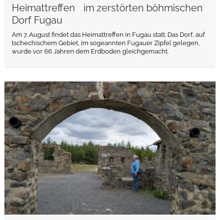
Heimattreffen im zerstörten böhmischen
Dorf Fugau
Am 7. August findet das Heimattreffen in Fugau statt. Das Dorf, auf
tschechischem Gebiet, im sogeannten Fugauer Zipfel gelegen,
wurde vor 66 Jahren dem Erdboden gleichgemacht.
weiterlesen