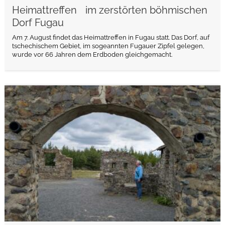
Heimattreffen im zerstörten böhmischen
Dorf Fugau
Am 7. August findet das Heimattreffen in Fugau statt. Das Dorf, auf
tschechischem Gebiet, im sogeannten Fugauer Zipfel gelegen,
wurde vor 66 Jahren dem Erdboden gleichgemacht.
weiterlesen