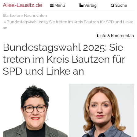
Menü
Verlag
Suche
Startseite
»
Nachrichten
Nachrichten
Verlag
» Bundestagswahl 2025: Sie treten im Kreis Bautzen für SPD und Linke
Zeitungszustellung
Veranstaltungen
an
Info & Kommentare
Kontakt
Veranstaltungstickets
Bundestagswahl 2025: Sie
Impressum
Anzeigenannahme
treten im Kreis Bautzen für
Anzeigensuche
SPD und Linke an
Digitale Ausgaben