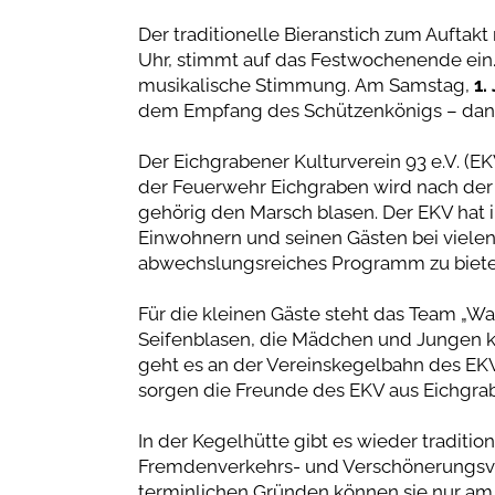
Der traditionelle Bieranstich zum Aufta
Uhr, stimmt auf das Festwochenende ein.
musikalische Stimmung. Am Samstag,
1. 
dem Empfang des Schützenkönigs – danac
Der Eichgrabener Kulturverein 93 e.V. (EK
der Feuerwehr Eichgraben wird nach der 
gehörig den Marsch blasen. Der EKV hat i
Einwohnern und seinen Gästen bei vielen
abwechslungsreiches Programm zu biete
Für die kleinen Gäste steht das Team „Wald
Seifenblasen, die Mädchen und Jungen kö
geht es an der Vereinskegelbahn des EKV
sorgen die Freunde des EKV aus Eichgra
In der Kegelhütte gibt es wieder traditio
Fremdenverkehrs- und Verschönerungsv
terminlichen Gründen können sie nur a