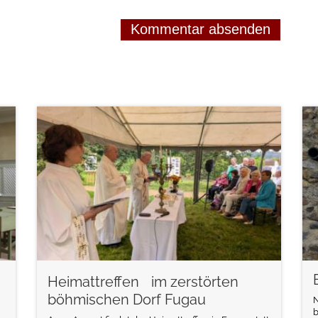
weiterlesen
Heimattreffen im zerstörten
böhmischen Dorf Fugau
N
b