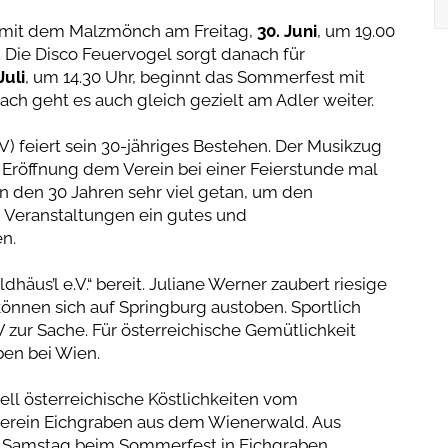
kt mit dem Malzmönch am Freitag,
30. Juni
, um 19.00
 Die Disco Feuervogel sorgt danach für
Juli
, um 14.30 Uhr, beginnt das Sommerfest mit
h geht es auch gleich gezielt am Adler weiter.
V) feiert sein 30-jähriges Bestehen. Der Musikzug
Eröffnung dem Verein bei einer Feierstunde mal
n den 30 Jahren sehr viel getan, um den
 Veranstaltungen ein gutes und
n.
häus’l e.V.“ bereit. Juliane Werner zaubert riesige
nnen sich auf Springburg austoben. Sportlich
 zur Sache. Für österreichische Gemütlichkeit
ben bei Wien.
nell österreichische Köstlichkeiten vom
erein Eichgraben aus dem Wienerwald. Aus
m Samstag beim Sommerfest in Eichgraben